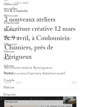
7 févr. 2023
Violences
sexuelles
Art & Créativité
Winnicott
2 nouveaux ateliers
Infanticide
d'écriture créative 12 mars
Guerres
& 9 avril, à Coulounieix-
Résistance
Olfaction
Chamiers, près de
Silence
Périgueux
Désir
Arbres
#ecriturecreative #perigueux
Forêts
#coulounieixchamiers #ateliercreatif
Couple
Nature
Emprise
Patriarcat