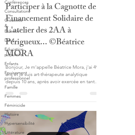
Conférences
Participer à la Cagnotte de
Consultations
Financement Solidaire de
Créativité
&
L'atelier des 2AA à
Enfance
Périgueux... ©Béatrice
Deuil
Education
MORA
populaire
Enfants
Bonjour, Je m'appelle Béatrice Mora, j'ai 49
Epuisement
ans et je suis art-thérapeute analytique
professionnel
depuis 10 ans, après avoir exercée en tant...
Famille
Femmes
Féminicide
Histoire
Hypersensibilité
Littérature