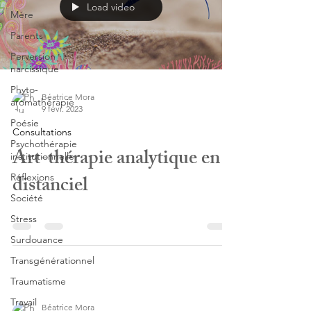
Load video
Mère
Parents
Perversion
narcissique
Phyto-
Béatrice Mora
aromathérapie
9 févr. 2023
Poésie
Consultations
Psychothérapie
Art-thérapie analytique en
institutionnelle
distanciel
Réflexions
Société
Stress
Surdouance
Transgénérationnel
Traumatisme
Travail
Béatrice Mora