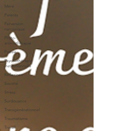
Mère
Parents
Perversion
narcissique
Phyto-
aromathérapie
Poésie
Psychothérapie
institutionnelle
Réflexions
Société
Stress
Surdouance
Transgénérationnel
Traumatisme
Travail