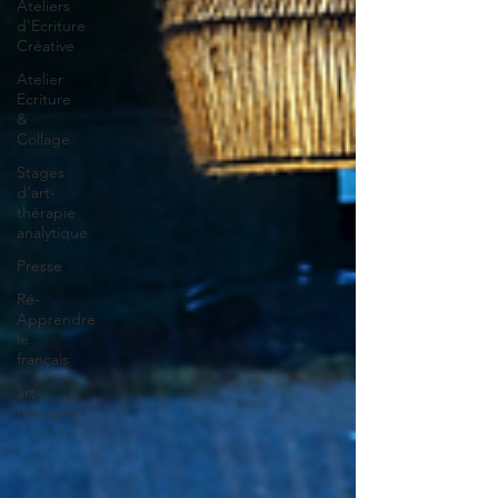
Ateliers
d'Ecriture
Créative
Atelier
Ecriture
&
Collage
Stages
d'art-
thérapie
analytique
Presse
Ré-
Apprendre
le
français
art-
thérapie