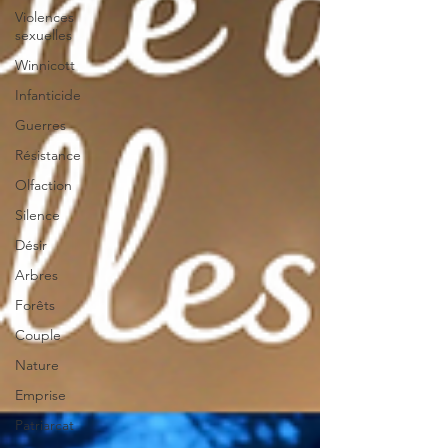
Violences
sexuelles
Winnicott
Infanticide
Guerres
Résistance
Olfaction
Silence
Désir
Arbres
Forêts
Couple
Nature
Emprise
Patriarcat