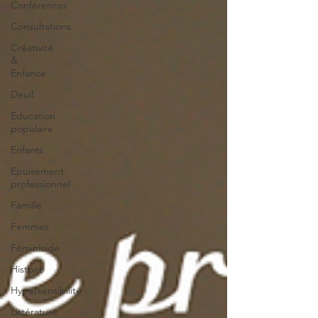
Conférences
Consultations
Créativité
&
Enfance
Deuil
Education
populaire
Enfants
Epuisement
professionnel
Famille
Femmes
Féminicide
Histoire
Hypersensibilité
Littérature