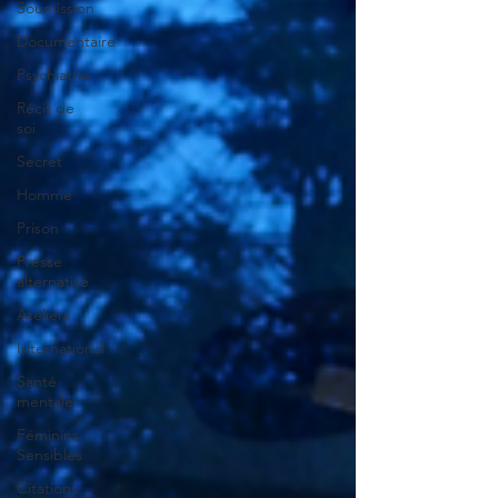
Soumission
Documentaire
Psychiatrie
Récit de
soi
Secret
Homme
Prison
Presse
alternative
Ateliers
International
Santé
mentale
Féminins
Sensibles
Citations