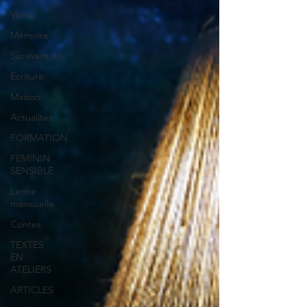
Vidéo
Mémoire
Survivant.e.s
Ecriture
Maison
Actualités
FORMATION
FEMININ
SENSIBLE
Lettre
mensuelle
Contes
TEXTES
EN
ATELIERS
ARTICLES