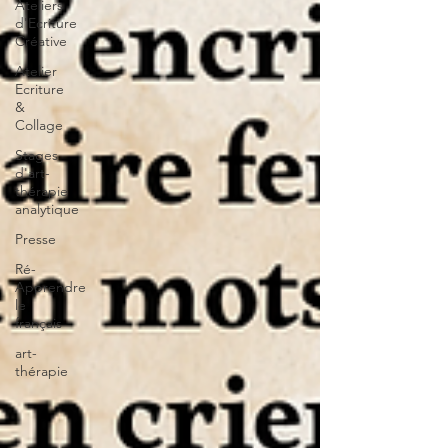
Ateliers
d'Ecriture
Créative
Atelier
Ecriture
&
Collage
Stages
d'art-
thérapie
analytique
Presse
Ré-
Apprendre
le
français
art-
thérapie