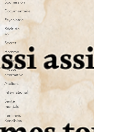
Soumission
Documentaire
Psychiatrie
Récit de
soi
Secret
Homme
Prison
Presse
alternative
Ateliers
International
Santé
mentale
Féminins
Sensibles
Citations