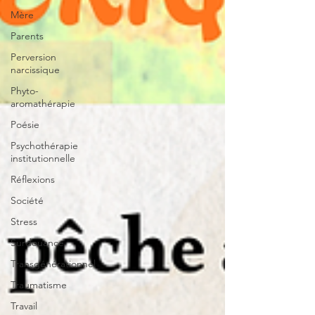
Mère
Parents
Perversion
narcissique
Phyto-
aromathérapie
Poésie
Psychothérapie
institutionnelle
Réflexions
Société
Stress
Surdouance
Transgénérationnel
Traumatisme
Travail