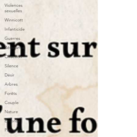
Violences
sexuelles
Winnicott
Infanticide
Guerres
Résistance
Olfaction
Silence
Désir
Arbres
Forêts
Couple
Nature
Emprise
Patriarcat