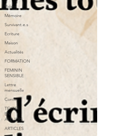
Vidéo
Mémoire
Survivant.e.s
Ecriture
Maison
Actualités
FORMATION
FEMININ
SENSIBLE
Lettre
mensuelle
Contes
TEXTES
EN
ATELIERS
ARTICLES