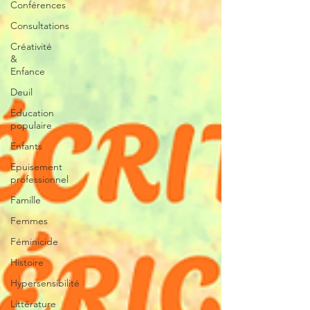
Conférences
Consultations
Créativité
&
Enfance
Deuil
Education
populaire
Enfants
Epuisement
professionnel
Famille
Femmes
Féminicide
Histoire
Hypersensibilité
Littérature