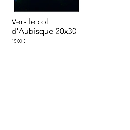
Vers le col
d'Aubisque 20x30
Prix
15,00 €
Quantité
*
Ajouter au panier
Commander et payer
Format 20x30
Impression possible en formats plus
grands. Me contacter.