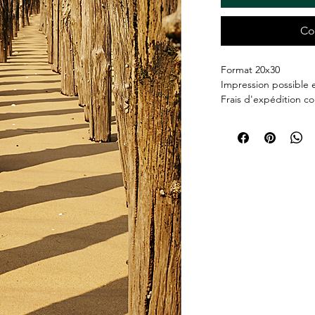
Co
Format 20x30
Impression possible 
Frais d'expédition co
Remise en main propr