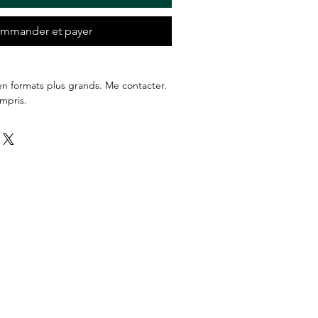
mmander et payer
en formats plus grands. Me contacter.
mpris.
e possible à Périgueux.