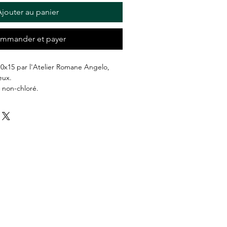
jouter au panier
mmander et payer
0x15 par l'Atelier Romane Angelo,
eux.
 non-chloré.
r postal ou remise en main propre à