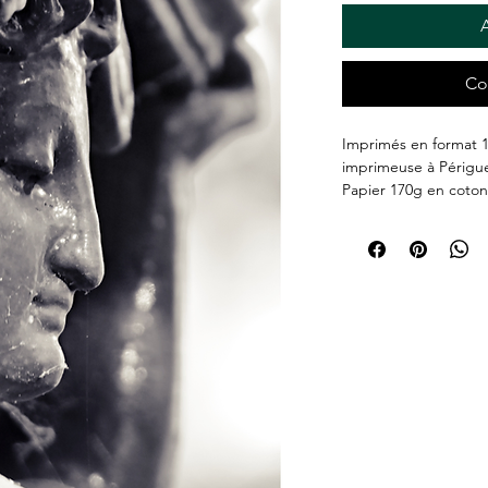
A
Co
Imprimés en format 1
imprimeuse à Périgu
Papier 170g en coton
Livraison par courrie
Périgueux.