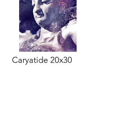
Caryatide 20x30
Prix
15,00 €
Quantité
*
Ajouter au panier
Commander et payer