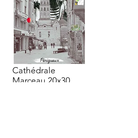
Cathédrale
Marceau 20x30
Prix
15,00 €
Quantité
*
Ajouter au panier