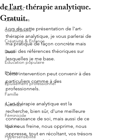
de l'art-thérapie analytique.
Addiction
Gratuit.
Conférences
Lors de cette présentation de l'art-
Consultations
thérapie analytique, je vous parlerai de 
Créativité & Enfance
ma pratique de façon concrète mais 
aussi des références théoriques sur 
Deuil
lesquelles je me base.
Education populaire
Enfants
Cette intervention peut convenir à des 
particuliers comme à des 
Epuisement professionnel
professionnels.
Famille
L'art-thérapie analytique est la 
Femmes
recherche, bien sûr, d'une meilleure 
Féminicide
connaissance de soi, mais aussi de ce 
Histoire
qui nous freine, nous opprime, nous 
oppresse, tout en récoltant, vos trésors 
Hypersensibilité