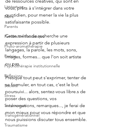
de ressources créatives, qui sont en 
Littérature
vous, prêts à s'intégrer dans votre 
quotidien, pour mener la vie la plus 
Mère
satisfaisante possible.
Parents
Cette méthode recherche une 
Perversion narcissique
expression à partir de plusieurs 
Phyto-aromathérapie
langages, la parole, les mots, sons, 
Poésie
images, formes... que l'on soit artiste 
ou pas.
Psychothérapie institutionnelle
Réflexions
Presque tout peut s'exprimer, tenter de 
se formuler, en tout cas, c'est le but 
Société
poursuivi... alors, sentez-vous libre.s de 
Stress
poser des questions, vos 
Surdouance
interrogations, remarques..., je ferai de 
mon mieux pour vous répondre et que 
Transgénérationnel
nous puissions discuter tous ensemble.
Traumatisme