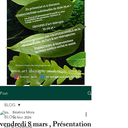
Post
BLOG
Béatrice Mora
BLOG
16 févr. 2024
vendredi 8 mars , Présentation
Art & Créativité