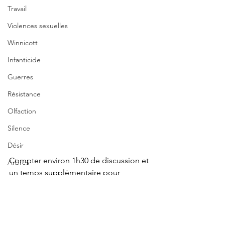
Travail
Violences sexuelles
Winnicott
Infanticide
Guerres
Résistance
Olfaction
Silence
Désir
Compter environ 1h30 de discussion et 
Arbres
un temps supplémentaire pour 
Forêts
partager une palette de houmous 
Couple
colorée si le cœur vous en dit.
Béatrice Mora
Périgueux
Art-thérapie analytique
Nature