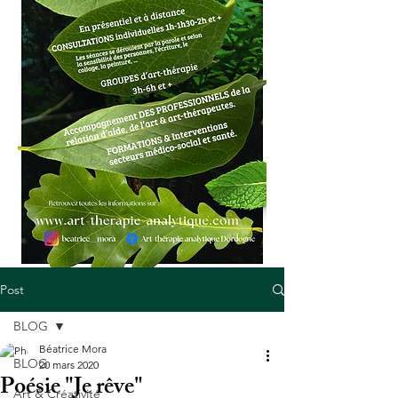
Post
BLOG
Béatrice Mora
BLOG
20 mars 2020
Poésie "Je rêve"
Art & Créativité