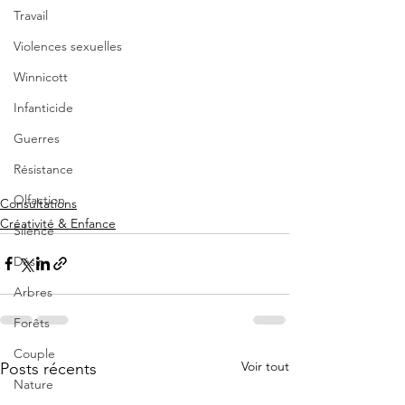
Travail
Violences sexuelles
Winnicott
Infanticide
Guerres
Résistance
Olfaction
Consultations
Créativité & Enfance
Silence
Désir
Arbres
Forêts
Couple
Voir tout
Posts récents
Nature