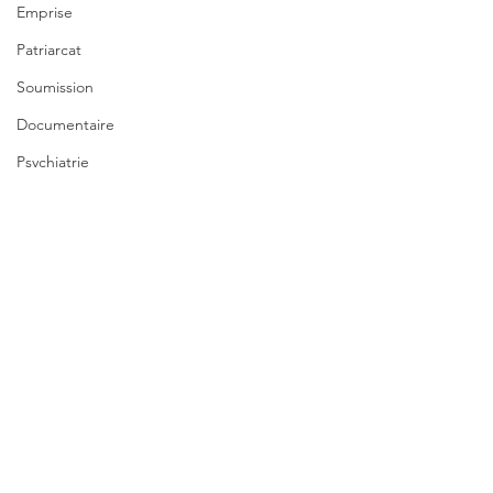
Emprise
Patriarcat
Soumission
Documentaire
Psychiatrie
Récit de soi
Secret
Homme
Prison
Presse alternative
Ateliers
2 commentaires
On vous croit
International
Santé mentale
Rédigez un commentaire...