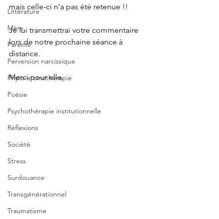
mais celle-ci n'a pas été retenue !!
Littérature
Mère
Je lui transmettrai votre commentaire 
lors de notre prochaine séance à 
Parents
distance.
Perversion narcissique
Merci pour elle.
Phyto-aromathérapie
Poésie
Psychothérapie institutionnelle
Réflexions
Société
Stress
Surdouance
Transgénérationnel
Traumatisme