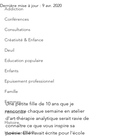
Dernière mise à jour :
9 avr. 2020
Addiction
Conférences
Consultations
Créativité & Enfance
Deuil
Education populaire
Enfants
Epuisement professionnel
Famille
Femmes
Une petite fille de 10 ans que je 
rencontre chaque semaine en atelier 
Féminicide
d'art-thérapie analytique serait ravie de 
Histoire
connaître ce que vous inspire sa 
Hypersensibilité
poésie. Elle l'avait écrite pour l'école 