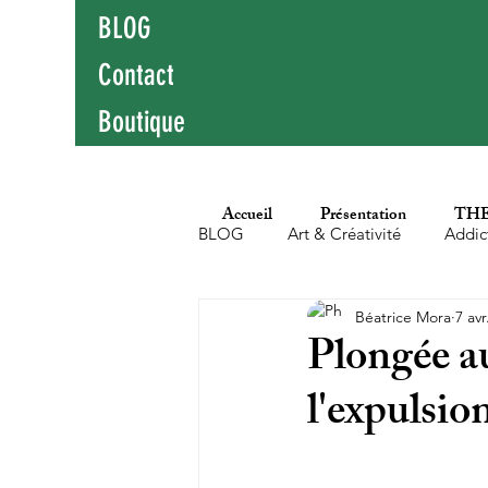
BLOG
Contact
Boutique
Accueil
Présentation
THE
BLOG
Art & Créativité
Addic
Béatrice Mora
7 avr
Education populaire
Enfants
Plongée au
l'expulsio
Hypersensibilité
Littérature