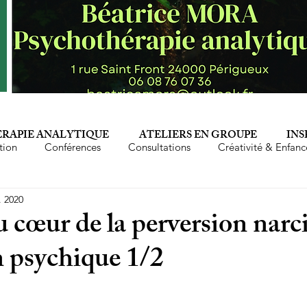
RAPIE ANALYTIQUE
ATELIERS EN GROUPE
INS
tion
Conférences
Consultations
Créativité & Enfanc
. 2020
Epuisement professionnel
Famille
Femmes
Fé
 cœur de la perversion narci
n psychique 1/2
Mère
Parents
Perversion narcissique
Phyto-aro