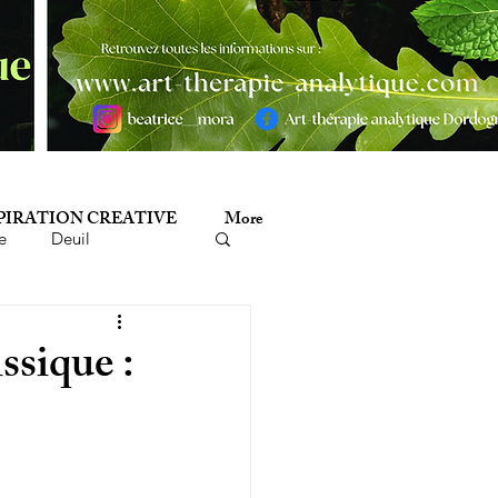
PIRATION CREATIVE
More
e
Deuil
minicide
Histoire
ssique :
mathérapie
Poésie