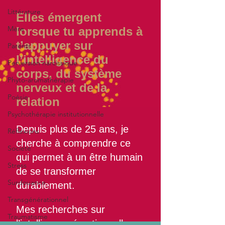
Littérature
Mère
Parents
Perversion narcissique
Phyto-aromathérapie
Poésie
Psychothérapie institutionnelle
Réflexions
Société
Stress
Surdouance
Transgénérationnel
Traumatisme