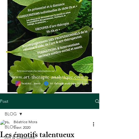
Post
BLOG
Béatrice Mora
BLOG
7 avr. 2020
Les émotifs talentueux
Art & Créativité