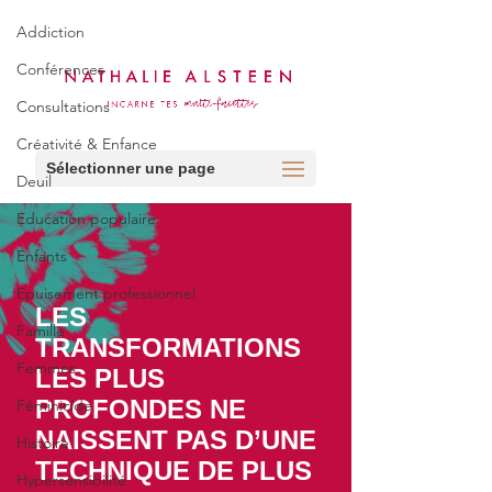
Addiction
Conférences
Consultations
Créativité & Enfance
Deuil
Education populaire
Enfants
Epuisement professionnel
Famille
Femmes
Féminicide
Histoire
Hypersensibilité