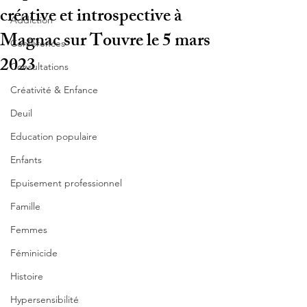
créative et introspective à
Addiction
Magnac sur Touvre le 5 mars
Conférences
2023
Consultations
Créativité & Enfance
Deuil
Education populaire
Enfants
Epuisement professionnel
Famille
Femmes
Féminicide
Histoire
Hypersensibilité