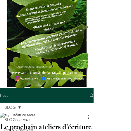
Post
BLOG
Béatrice Mora
BLOG
7 févr. 2023
Le prochain ateliers d'écriture
Art & Créativité