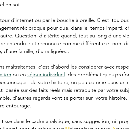
el en soi.
our d'internet ou par le bouche à oreille. C'est  toujour
gement réciproque pour que, dans le  temps imparti, ch
'autre. Question  d'altérité quand, tout au long d'une vie, i
être entendu.e et reconnu.e comme différent.e et non  de
, d'une famille, d'une lignée...
ns maltraitantes, c'est d'abord les considérer avec resp
ation
 ou en 
séjour individuel
  des problématiques profon
personnages  de votre histoire, un peu comme dans un r
t  basée sur des faits réels mais retraduite par votre subj
mble, d'autres regards vont se porter sur  votre histoire, 
tre entourage.
 tisse dans le cadre analytique, sans suggestion, ni  pr