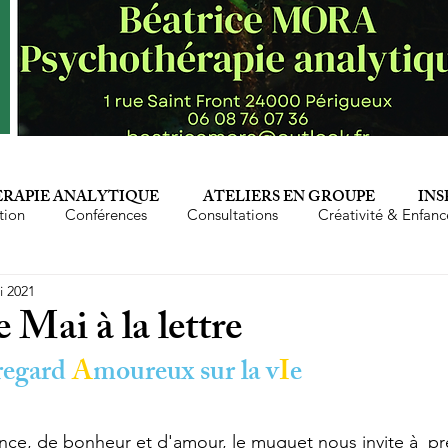
RAPIE ANALYTIQUE
ATELIERS EN GROUPE
INS
tion
Conférences
Consultations
Créativité & Enfanc
i 2021
Epuisement professionnel
Famille
Femmes
Fé
 Mai à la lettre
regard 
A
moureux sur la v
I
e
Mère
Parents
Perversion narcissique
Phyto-aro
ce, de bonheur et d'amour, le muguet nous invite à  pr