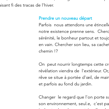
Réflexions
Société
Stress
Surdouance
Trans
sant fi des tracas de l'hiver.
Prendre un nouveau départ
olences sexuelles
Winnicott
Parfois  nous attendons une étincel
notre existence prenne sens.  Cherch
sérénité, le bonheur partout et toujo
en vain. Chercher son lieu, sa cache
chemin !?
On  peut nourrir longtemps cette cr
révélation viendra de  l'extérieur. Or
rêve se situe à portée d’œil, de main
et parfois au fond du jardin.
Changer  le regard que l'on porte su
son environnement, seul.e,  c'est parf