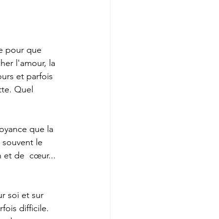
générationnel
le pour que 
er l'amour, la 
urs et parfois  
tte. Quel 
oyance que la 
, souvent le 
 et de  cœur... 
r soi et sur 
ois difficile. 