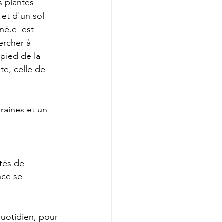
s plantes  
 et d'un sol 
né.e  est 
ercher à 
 pied de la 
te, celle de 
graines et un 
tés de 
nce se 
quotidien, pour 