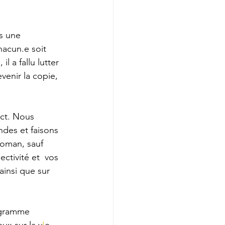
s une 
acun.e soit 
l a fallu lutter 
venir la copie, 
ect. Nous 
des et faisons 
oman, sauf 
ectivité et  vos 
ainsi que sur 
ogramme 