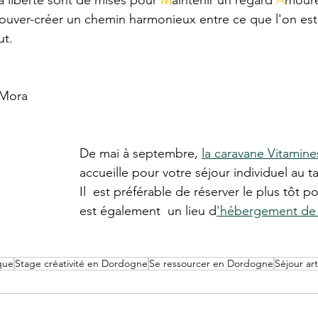
la liberté sont de mises pour 
M
aintenir un regard 
A
moure
rouver-créer un chemin harmonieux entre ce que l'on est,
ut.
-Mora
De mai à septembre, 
la caravane Vitamine
accueille pour votre séjour individuel au ta
Il  est préférable de réserver le plus tôt po
est également  un lieu d
'hébergement de 
que
Stage créativité en Dordogne
Se ressourcer en Dordogne
Séjour ar