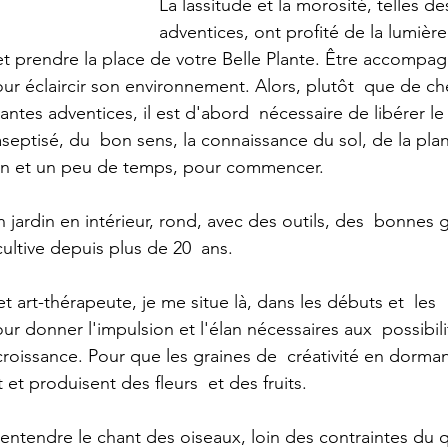
La lassitude et la morosité, telles de
adventices, ont profité de la lumière
ir et prendre la place de votre Belle Plante. Être accompag
our éclaircir son environnement. Alors, plutôt  que de ch
lantes adventices, il est d'abord  nécessaire de libérer le
aseptisé, du  bon sens, la connaissance du sol, de la plan
rdin et un peu de temps, pour commencer.
un jardin en intérieur, rond, avec des outils, des  bonnes 
 cultive depuis plus de 20  ans.
et art-thérapeute, je me situe là, dans les débuts et  les 
donner l'impulsion et l'élan nécessaires aux  possibili
oissance. Pour que les graines de  créativité en dorma
et produisent des fleurs  et des fruits.
 entendre le chant des oiseaux, loin des contraintes du 