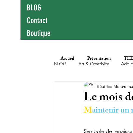
BLOG
Contact
Boutique
Accueil
Présentation
THE
BLOG
Art & Créativité
Addic
Béatrice Mora
6 ma
Education populaire
Enfants
Le mois de
M
aintenir un 
Hypersensibilité
Littérature
Symbole de renaissan