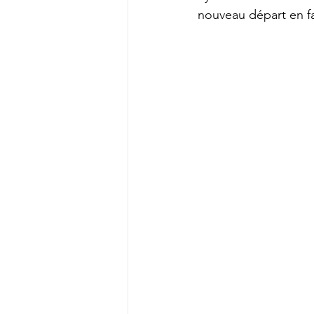
Psychothérapie institutionnelle
nouveau départ en fai
Traumatisme
Travail
Vi