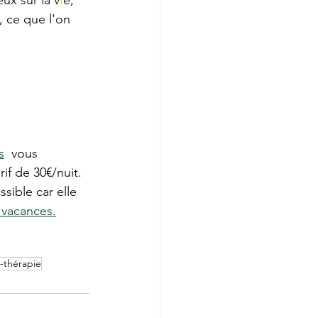
ux sur la v
I
e, 
 ce que l'on 
s
  vous 
rif de 30€/nuit. 
ssible car elle 
vacances.
t-thérapie