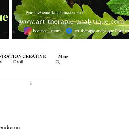
PIRATION CREATIVE
More
e
Deuil
minicide
Histoire
mathérapie
Poésie
endre un 