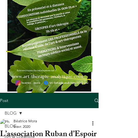
Post
BLOG
Béatrice Mora
BLOG
8 avr. 2020
L’association Ruban d’Espoir
Art & Créativité