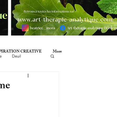
PIRATION CREATIVE
More
e
Deuil
minicide
Histoire
mme
mathérapie
Poésie