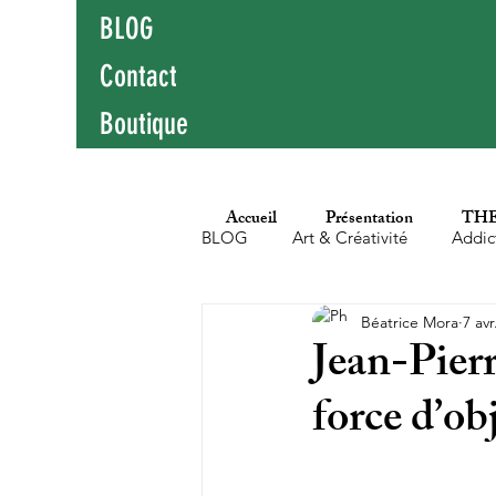
BLOG
Contact
Boutique
Accueil
Présentation
THE
BLOG
Art & Créativité
Addic
Béatrice Mora
7 avr
Education populaire
Enfants
Jean-Pier
force d’ob
Hypersensibilité
Littérature