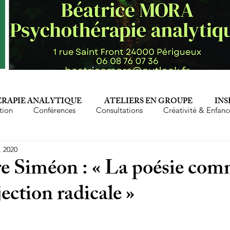
RAPIE ANALYTIQUE
ATELIERS EN GROUPE
INS
tion
Conférences
Consultations
Créativité & Enfanc
. 2020
Epuisement professionnel
Famille
Femmes
Fé
re Siméon : « La poésie co
jection radicale »
Mère
Parents
Perversion narcissique
Phyto-aro