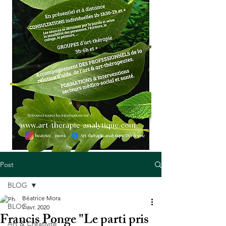
Post
BLOG
Béatrice Mora
BLOG
7 avr. 2020
Francis Ponge "Le parti pris
Art & Créativité