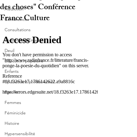
des choses" Conférence
Addiction
France Culture
Conférences
Consultations
Créativité & Enfance
Deuil
Education populaire
Enfants
Epuisement professionnel
Famille
Femmes
Féminicide
Histoire
Hypersensibilité