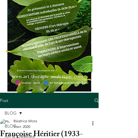
Post
BLOG
Béatrice Mora
BLOG
9 avr. 2020
Françoise Héritier (1933-
Art & Créativité