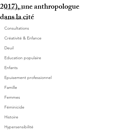
2017), une anthropologue
Addiction
dans la cité
Conférences
Consultations
Créativité & Enfance
Deuil
Education populaire
Enfants
Epuisement professionnel
Famille
Femmes
Féminicide
Histoire
Hypersensibilité