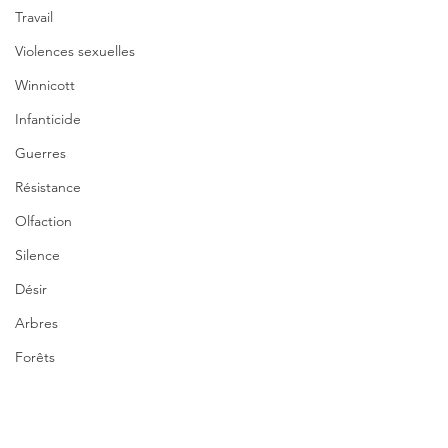
Travail
Violences sexuelles
Winnicott
Infanticide
Guerres
Résistance
Olfaction
Silence
Désir
Arbres
Forêts
Couple
Nature
Femmes