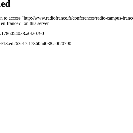
Réflexions
Société
Stress
Surdouance
Trans
olences sexuelles
Winnicott