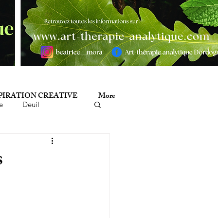
PIRATION CREATIVE
More
e
Deuil
minicide
Histoire
s
mathérapie
Poésie