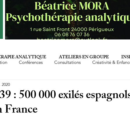
RAPIE ANALYTIQUE
ATELIERS EN GROUPE
INS
tion
Conférences
Consultations
Créativité & Enfanc
. 2020
Epuisement professionnel
Famille
Femmes
Fé
39 : 500 000 exilés espagnol
n France
Mère
Parents
Perversion narcissique
Phyto-aro