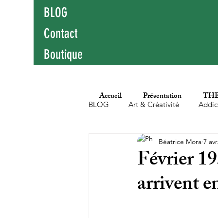
BLOG
Contact
Boutique
Accueil
Présentation
THE
BLOG
Art & Créativité
Addic
Béatrice Mora
7 avr
Education populaire
Enfants
Février 19
arrivent e
Hypersensibilité
Littérature