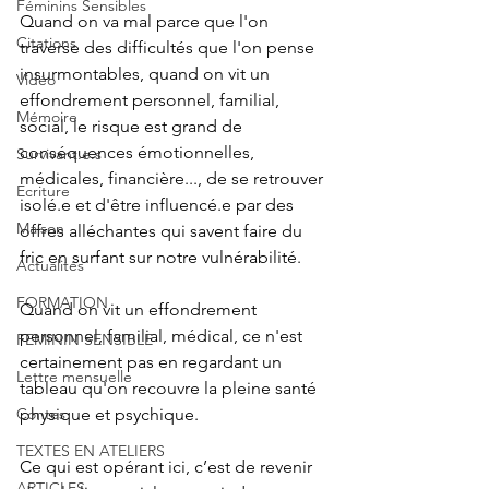
Féminins Sensibles
Quand on va mal parce que l'on 
Citations
traverse des difficultés que l'on pense 
insurmontables, quand on vit un 
Vidéo
effondrement personnel, familial, 
Mémoire
social, le risque est grand de 
conséquences émotionnelles, 
Survivant.e.s
médicales, financière..., de se retrouver 
Ecriture
isolé.e et d'être influencé.e par des 
Maison
offres alléchantes qui savent faire du 
fric en surfant sur notre vulnérabilité.
Actualités
FORMATION
Quand on vit un effondrement 
personnel, familial, médical, ce n'est 
FEMININ SENSIBLE
certainement pas en regardant un 
Lettre mensuelle
tableau qu'on recouvre la pleine santé 
Contes
physique et psychique. 
TEXTES EN ATELIERS
Ce qui est opérant ici, c’est de revenir 
ARTICLES