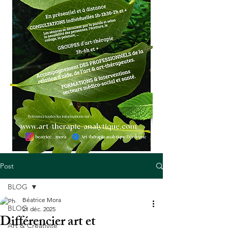
Post
BLOG
Béatrice Mora
BLOG
21 déc. 2025
Différencier art et
Art & Créativité