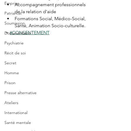
Emprise
Accompagnement professionnels 
de la relation d'aide
Patriarcat
Formations Social, Médico-Social, 
Soumission
Santé, Animation Socio-culturelle.
= 
#CONSENTEMENT
Documentaire
Psychiatrie
Récit de soi
Secret
Homme
Prison
Presse alternative
Ateliers
International
Santé mentale