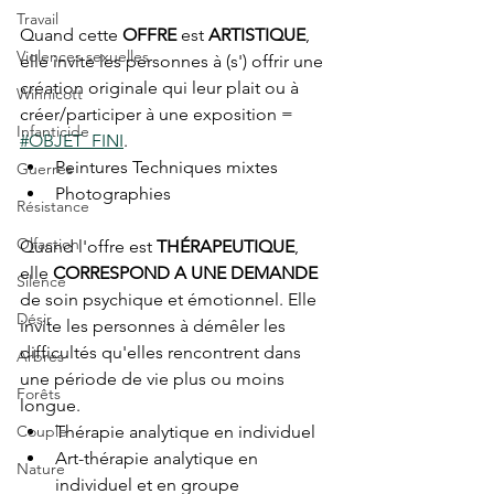
Travail
Quand cette 
OFFRE
 est 
ARTISTIQUE
, 
Violences sexuelles
elle invite les personnes à (s') offrir une 
création originale qui leur plait ou à 
Winnicott
créer/participer à une exposition = 
Infanticide
#OBJET_FINI
.
Peintures Techniques mixtes
Guerres
Photographies
Résistance
Olfaction
Quand l'offre est 
THÉRAPEUTIQUE
, 
elle 
CORRESPOND A UNE DEMANDE
Silence
de soin psychique et émotionnel. Elle 
Désir
invite les personnes à démêler les 
difficultés qu'elles rencontrent dans 
Arbres
une période de vie plus ou moins 
Forêts
longue.
Couple
Thérapie analytique en individuel
Art-thérapie analytique en 
Nature
individuel et en groupe