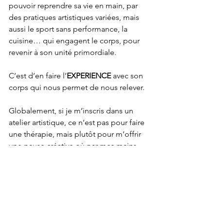
pouvoir reprendre sa vie en main, par 
des pratiques artistiques variées, mais 
aussi le sport sans performance, la 
cuisine… qui engagent le corps, pour 
revenir à son unité primordiale. 
C’est d’en faire l’
EXPERIENCE
 avec son 
corps qui nous permet de nous relever.
Globalement, si je m’inscris dans un 
atelier artistique, ce n’est pas pour faire 
une thérapie, mais plutôt pour m’offrir 
une pause créative où par mes mains, 
mes sens, j’oublie mes soucis et je 
respire mieux.
Si
 j’ai une difficulté, j’adresse à un autre 
hors entourage les motifs de ma 
souffrance, de ma plainte et cet autre 