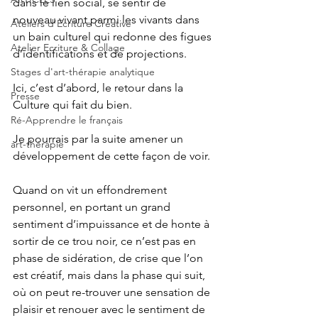
dans le lien social, se sentir de 
nouveau vivant parmi les vivants dans 
Ateliers d'Ecriture Créative
un bain culturel qui redonne des figues 
Atelier Ecriture & Collage
d’identifications et de projections. 
Stages d'art-thérapie analytique
Ici, c’est d’abord, le retour dans la 
Presse
Culture qui fait du bien. 
Ré-Apprendre le français
Je pourrais par la suite amener un 
art-thérapie
développement de cette façon de voir.
Quand on vit un effondrement 
personnel, en portant un grand 
sentiment d’impuissance et de honte à 
sortir de ce trou noir, ce n’est pas en 
phase de sidération, de crise que l’on 
est créatif, mais dans la phase qui suit, 
où on peut re-trouver une sensation de 
plaisir et renouer avec le sentiment de 