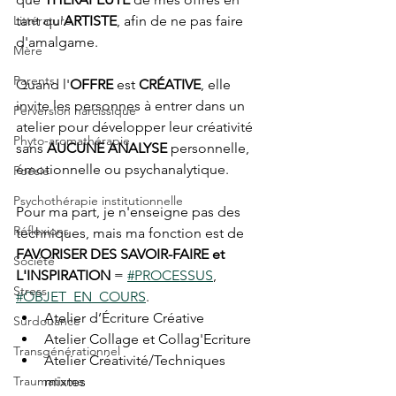
Littérature
tant qu'
ARTISTE
, afin de ne pas faire 
d'amalgame.
Mère
Parents
Quand l'
OFFRE
 est 
CRÉATIVE
, elle 
invite les personnes à entrer dans un 
Perversion narcissique
atelier pour développer leur créativité 
Phyto-aromathérapie
sans 
AUCUNE ANALYSE
 personnelle, 
émotionnelle ou psychanalytique.
Poésie
Psychothérapie institutionnelle
Pour ma part, je n'enseigne pas des 
Réflexions
techniques, mais ma fonction est de 
FAVORISER DES SAVOIR-FAIRE et 
Société
L'INSPIRATION
 = 
#PROCESSUS
, 
Stress
#OBJET_EN_COURS
.
Atelier d’Écriture Créative
Surdouance
Atelier Collage et Collag'Ecriture
Transgénérationnel
Atelier Créativité/Techniques 
Traumatisme
mixtes