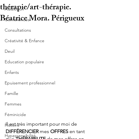
thérapie/art-thérapie.
Addiction
Béatrice Mora. Périgueux
Conférences
Consultations
Créativité & Enfance
Deuil
Education populaire
Enfants
Epuisement professionnel
Famille
Femmes
Féminicide
Il est très important pour moi de 
Histoire
DIFFÉRENCIER
 mes 
OFFRES
 en tant 
Hypersensibilité
que 
THÉRAPEUTE
 de mes offres en 