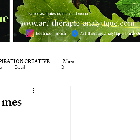
PIRATION CREATIVE
More
e
Deuil
minicide
Histoire
t mes
mathérapie
Poésie