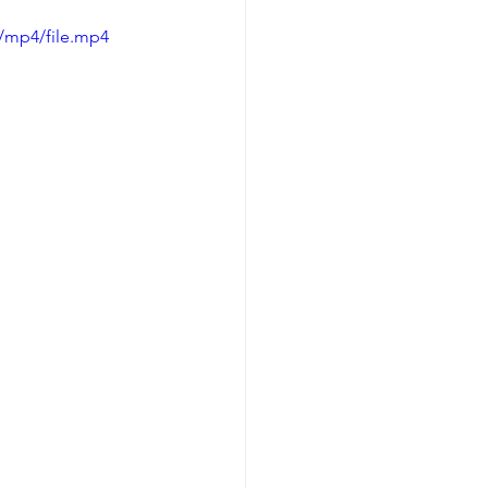
générationnel
/mp4/file.mp4