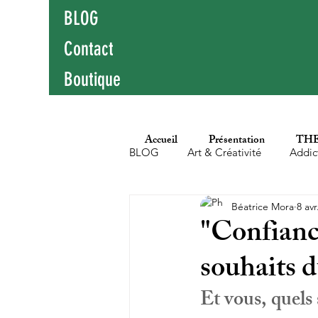
BLOG
Contact
Boutique
Accueil
Présentation
THE
BLOG
Art & Créativité
Addic
Béatrice Mora
8 avr
Education populaire
Enfants
"Confianc
souhaits d
Hypersensibilité
Littérature
Et vous, quels 