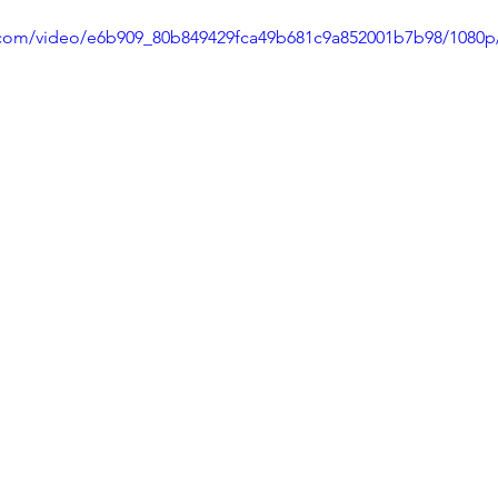
Réflexions
Société
Stress
Surdouance
Trans
ic.com/video/e6b909_80b849429fca49b681c9a852001b7b98/1080p
olences sexuelles
Winnicott