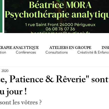
RAPIE ANALYTIQUE
ATELIERS EN GROUPE
INS
tion
Conférences
Consultations
Créativité & Enfanc
. 2020
Epuisement professionnel
Famille
Femmes
Fé
e, Patience & Rêverie" son
u jour !
Mère
Parents
Perversion narcissique
Phyto-aro
sont les vôtres ?