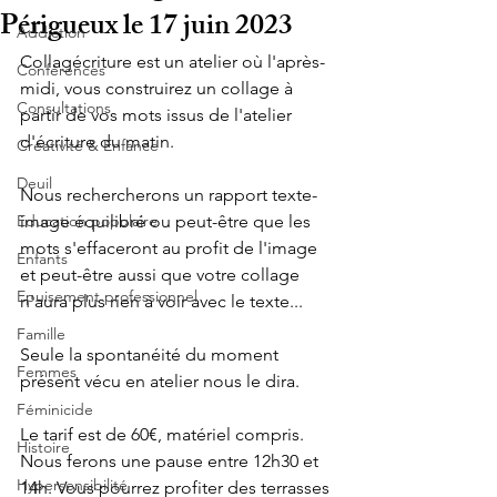
Périgueux le 17 juin 2023
Addiction
Collagécriture est un atelier où l'après-
Conférences
midi, vous construirez un collage à 
Consultations
partir de vos mots issus de l'atelier 
d'écriture du matin.
Créativité & Enfance
Deuil
Nous rechercherons un rapport texte-
Education populaire
image équilibré ou peut-être que les 
mots s'effaceront au profit de l'image 
Enfants
et peut-être aussi que votre collage 
Epuisement professionnel
n'aura plus rien à voir avec le texte... 
Famille
Seule la spontanéité du moment 
Femmes
présent vécu en atelier nous le dira.
Féminicide
Le tarif est de 60€, matériel compris. 
Histoire
Nous ferons une pause entre 12h30 et 
Hypersensibilité
14h. Vous pourrez profiter des terrasses 