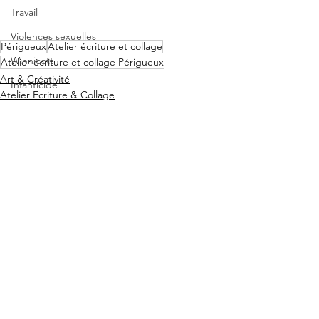
Travail
Violences sexuelles
Périgueux
Atelier écriture et collage
Winnicott
Atelier écriture et collage Périgueux
Art & Créativité
Infanticide
Atelier Ecriture & Collage
Guerres
Résistance
Olfaction
Silence
Désir
Voir tout
Posts récents
Arbres
Forêts
Couple
Nature