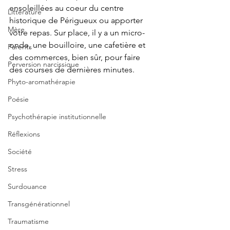
ensoleillées au coeur du centre 
Littérature
historique de Périgueux ou apporter 
Mère
votre repas. Sur place, il y a un micro-
onde, une bouilloire, une cafetière et 
Parents
des commerces, bien sûr, pour faire 
Perversion narcissique
des courses de dernières minutes.
Phyto-aromathérapie
Poésie
Psychothérapie institutionnelle
Réflexions
Société
Stress
Surdouance
Transgénérationnel
Traumatisme