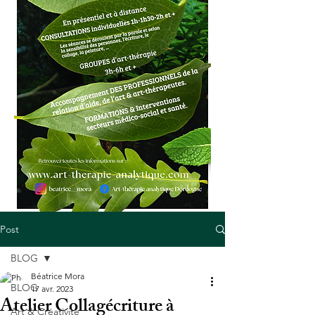
Post
BLOG
Béatrice Mora
BLOG
17 avr. 2023
Atelier Collagécriture à
Art & Créativité