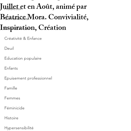
Juillet et en Août, animé par
Addiction
Béatrice Mora. Convivialité,
Conférences
Inspiration, Création
Consultations
Créativité & Enfance
Deuil
Education populaire
Enfants
Epuisement professionnel
Famille
Femmes
Féminicide
Histoire
Hypersensibilité