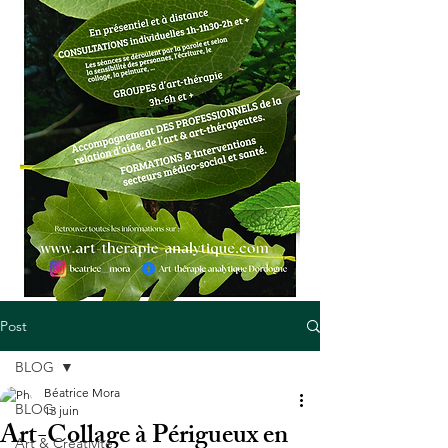
Post
BLOG
Béatrice Mora
BLOG
13 juin
Art-Collage à Périgueux en
Art & Créativité